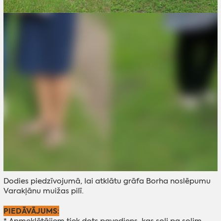
Dodies piedzīvojumā, lai atklātu grāfa Borha noslēpumu
Varakļānu muižas pilī.
PIEDĀVĀJUMS:
* Apmeklētājiem tiek dots pavediens, kas soli pa solim