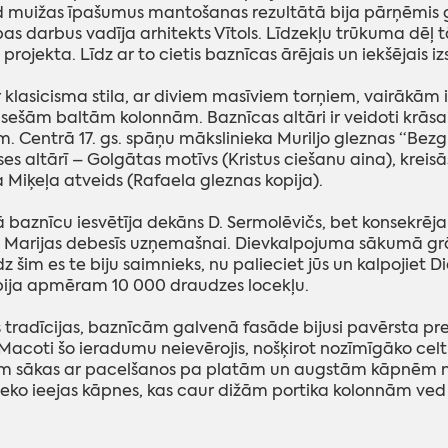
 muižas īpašumus mantošanas rezultātā bija pārņēmis gr
bas darbus vadīja arhitekts Vītols. Līdzekļu trūkuma dēļ
projekta. Līdz ar to cietis baznīcas ārējais un iekšējais iz
r klasicisma stila, ar diviem masīviem torņiem, vairākām
r sešām baltām kolonnām. Baznīcas altāri ir veidoti krāsa
m. Centrā 17. gs. spāņu mākslinieka Muriljo gleznas “Bez
s altārī – Golgātas motīvs (Kristus ciešanu aina), kreisā
 Miķeļa atveids (Rafaela gleznas kopija).
baznīcu iesvētīja dekāns D. Sermolēvičs, bet konsekrēja b
Marijas debesīs uzņemašnai. Dievkalpojuma sākumā grā
īdz šim es te biju saimnieks, nu palieciet jūs un kalpoji
ija apmēram 10 000 draudzes locekļu.
 tradīcijas, baznīcām galvenā fasāde bijusi pavērsta pre
 Macoti šo ieradumu neievērojis, nošķirot nozīmīgāko cel
 sākas ar pacelšanos pa platām un augstām kāpnēm no 
 seko ieejas kāpnes, kas caur dižām portika kolonnām ved