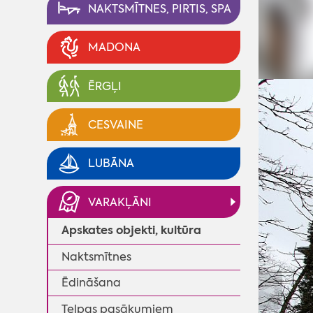
NAKTSMĪTNES, PIRTIS, SPA
MADONA
ĒRGĻI
CESVAINE
LUBĀNA
VARAKĻĀNI
Apskates objekti, kultūra
Naktsmītnes
Ēdināšana
◄
Telpas pasākumiem