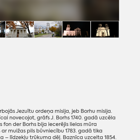
rbojās Jezuītu ordeņa misija, jeb Borhu misija.
cai novecojot, grāfs J. Borhs 1740. gadā uzcēla
fon der Borhs bija iecerējis lielas mūra
 ar muižas pils būvniecību 1783. gadā tika
a – līdzekļu trūkuma dēļ. Baznīca uzcelta 1854.