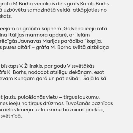
āfa M.Borha vecākais dēls grāfs Karols Borhs.
 tā uzbūvēta samazinātā veidā, atkāpjoties no
skats.
 ieejām ar granīta kāpnēm. Galveno ieeju rotā
ina Itālijas marmora apdarē, ar lielām
grēcīgās Jaunavas Marijas parādība” kopija.
s puses altārī – grāfa M. Borha svētā aizbildņa
īskaps V. Žilinskis, par godu Vissvētākās
fs K. Borhs, nododot atslēgu dekānam, esot
et Dievam Kungam garā un patiesībā”. Šajā laikā
t ļaužu pulcēšanās vietu – tirgus laukumu.
tnes ieeju no tirgus drūzmas. Tuvošanās baznīcas
ielas līmeņa uz laukumu baznīcas priekšā,
 svētnīcā.