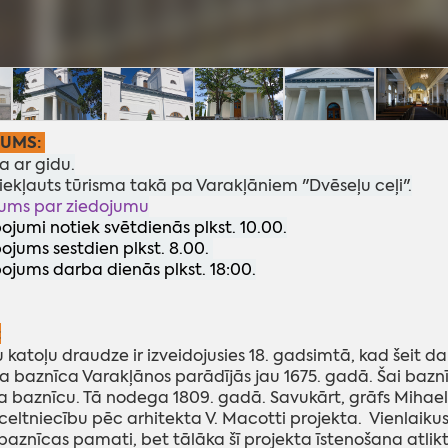
JUMS:
ja ar gidu.
 iekļauts tūrisma takā pa Varakļāniem "Dvēseļu ceļi".
ums par ziedojumu
ojumi notiek svētdienās plkst. 10.00.
pojums sestdien plkst. 8.00.
pojums darba dienās plkst. 18:00.
:
katoļu draudze ir izveidojusies 18. gadsimtā, kad šeit da
a baznīca Varakļānos parādījās jau 1675. gadā. Šai baznī
a baznīcu. Tā nodega 1809. gadā. Savukārt, grāfs Mihaels 
celtniecību pēc arhitekta V. Macotti projekta. Vienlaikus
baznīcas pamati, bet tālāka šī projekta īstenošana atlikt