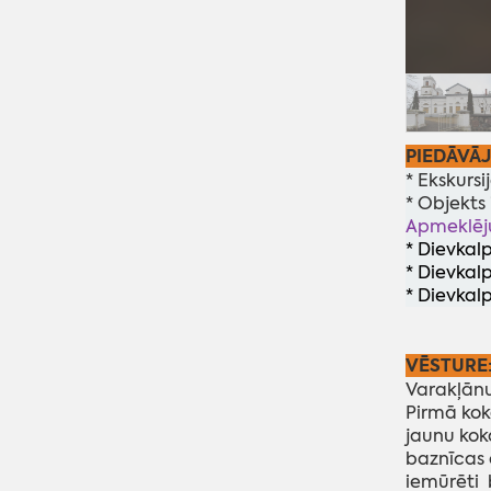
PIEDĀVĀ
* Ekskursi
* Objekts
Apmeklēj
* Dievkalp
* Dievkal
* Dievkal
VĒSTURE
Varakļānu 
Pirmā kok
jaunu kok
baznīcas 
iemūrēti 