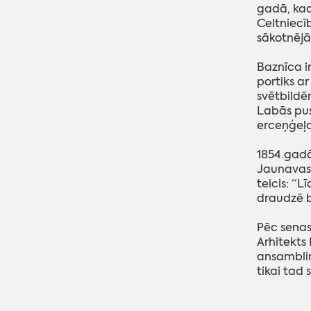
gadā, kad
Celtniecī
sākotnējā 
Baznīca i
portiks a
svētbildē
Labās puse
erceņģeļa
1854.gadā 
Jaunavas 
teicis: “L
draudzē b
Pēc senas
Arhitekts
ansamblim
tikai tad